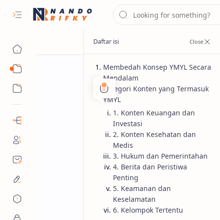
Membedah Konsep YMYL Secara
Panduan SEO
Mendalam
Produk & Layanan
Kategori Konten yang Termasuk
YMYL
SEO
Beranda
1. Konten Keuangan dan
YMYL (Your Mone
Investasi
2. Konten Kesehatan dan
Pengaruh, dan 
Medis
3. Hukum dan Pemerintahan
Apa itu YMYL? Pahami kategori Your
4. Berita dan Peristiwa
Penting
E-A-T untuk konten keuangan, keseha
5. Keamanan dan
Keselamatan
6. Kelompok Tertentu