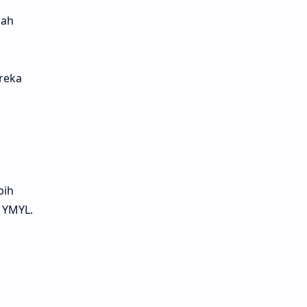
lah
reka
bih
 YMYL.