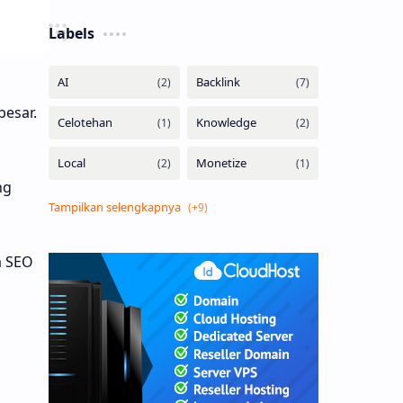
Labels
besar.
ng
a SEO