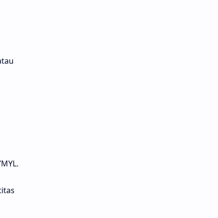
atau
YMYL.
itas