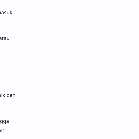
masuk
atau
sik dan
ngga
tan