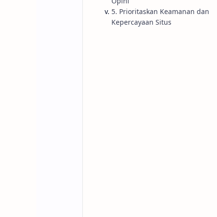
Opini
5. Prioritaskan Keamanan dan
Kepercayaan Situs
Saya sering melihat banyak pemilik 
Mereka membuat konten tanpa mema
Padahal, Google melihat setiap top
sangat sensitif.
Di sinilah kita perlu bicara serius t
Anda bisa sia-sia.
Membedah Konsep Y