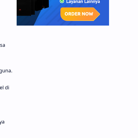
asa
guna.
l di
u
ya