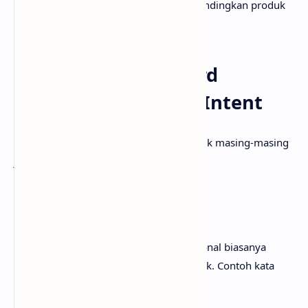
sebelum membeli, seperti membandingkan produk
atau mencari ulasan.
Contoh Riset Keyword
Berdasarkan Search Intent
Mari kita lihat contoh riset keyword untuk masing-masing
jenis
search intent
.
1. Informasional
Pengguna yang memiliki niat informasional biasanya
mencari jawaban atas pertanyaan spesifik. Contoh kata
kunci yang bisa digunakan adalah: