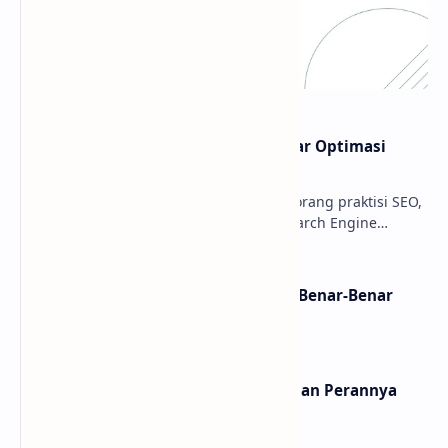
Apa Itu SEO? Pahami Konsep Dasar Optimasi
Mesin Pencari
Dalam era digital saat ini, sebagai seorang praktisi SEO,
saya melihat pemahaman tentang Search Engine
Optimization (SEO) menjadi sebuah kebutuhan …
Mengenal Backlink PBN? Apakah Benar-Benar
Powerfull?
Mengenal Apa Itu Link Building dan Perannya
dalam SEO