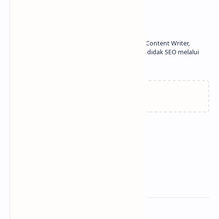
About the author
Profesional Freelancer, SEO Enthusiast, Content Writer,
Copywriter. Pelajari bagaimana saya otodidak SEO melalui
blog ini.
Related Posts