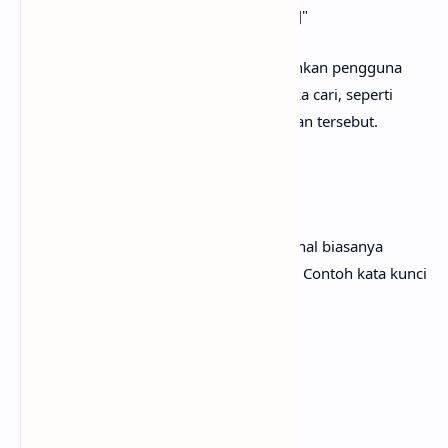
"Website resmi [nama perusahaan]"
Konten yang disediakan harus memudahkan pengguna
untuk menemukan halaman yang mereka cari, seperti
menyediakan tautan langsung ke halaman tersebut.
3. Transaksional
Pengguna yang memiliki niat transaksional biasanya
sudah siap untuk melakukan pembelian. Contoh kata kunci
yang bisa digunakan adalah:
"Beli sepatu Nike online"
"Harga iPhone 14 terbaru"
"Diskon tiket pesawat"