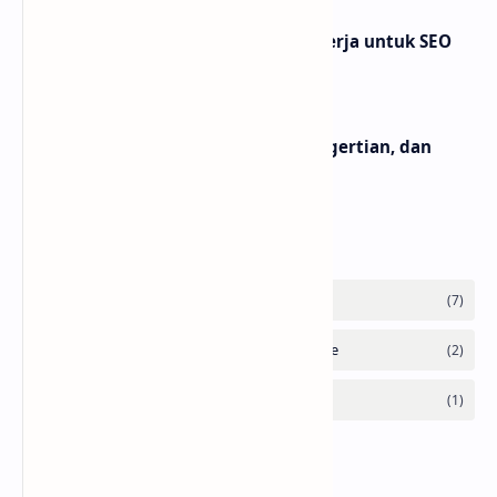
Pahami Bagaimana Backlink Bekerja untuk SEO
Website
Ketahui Cara Riset Keyword, Pengertian, dan
Tahapannya
Labels