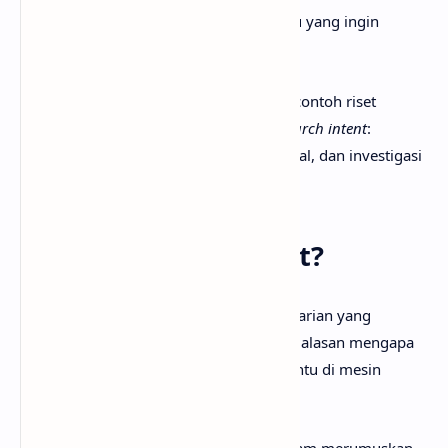
pencari, mereka memiliki tujuan tertentu yang ingin
dicapai.
Dalam artikel ini, saya akan membahas contoh riset
keyword dengan menerapkan 4 jenis
search intent
:
informasional, navigasional, transaksional, dan investigasi
komersial.
Apa Itu Search Intent?
Search intent
adalah
tujuan di balik pencarian yang
dilakukan oleh pengguna. Ini mencakup alasan mengapa
seseorang mengetikkan kata kunci tertentu di mesin
pencari.