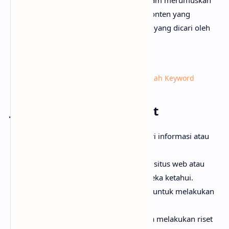
Memahami
search intent
membantu dalam merumuskan
strategi SEO yang lebih efektif, karena konten yang
dihasilkan akan lebih sesuai dengan apa yang dicari oleh
audiens.
Baca Juga:
Cara Mengetahui Search Intent dari Sebuah Keyword
Jenis-Jenis Search Intent
Informasional
: Pengguna mencari informasi atau
jawaban atas pertanyaan tertentu.
Navigasional
: Pengguna mencari situs web atau
halaman tertentu yang sudah mereka ketahui.
Transaksional
: Pengguna berniat untuk melakukan
pembelian atau transaksi.
Investigasi Komersial
: Pengguna melakukan riset