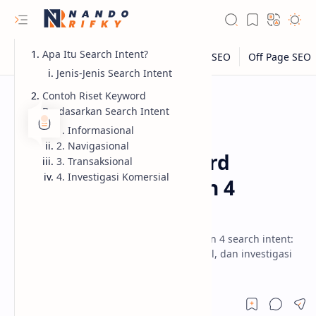
Apa Itu Search Intent?
Jenis-Jenis Search Intent
Contoh Riset Keyword
Berdasarkan Search Intent
1. Informasional
SEO
Beranda
2. Navigasional
Contoh Riset Keyword
3. Transaksional
4. Investigasi Komersial
dengan Menerapkan 4
Search Intent
Contoh riset keyword dengan menerapkan 4 search intent:
informasional, navigasional, transaksional, dan investigasi
komersial untuk strategi SEO