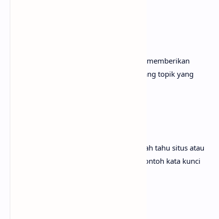
"Cara membuat kue brownies"
"Manfaat yoga untuk kesehatan"
"Tips merawat tanaman hias"
Dalam hal ini, konten yang dibuat harus memberikan
informasi yang jelas dan mendetail tentang topik yang
dicari.
2. Navigasional
Pengguna dengan niat navigasional sudah tahu situs atau
halaman yang ingin mereka kunjungi. Contoh kata kunci
yang bisa digunakan adalah:
"Facebook login"
"YouTube channel [nama channel]"