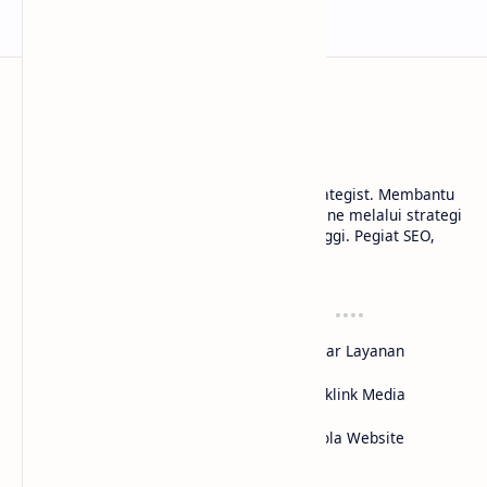
Nando Rifky
Nando Rifky | SEO Specialist & Content Strategist. Membantu
brand dan bisnis mendominasi search engine melalui strategi
SEO data-driven dan konten berkualitas tinggi. Pegiat SEO,
Penulis, dan Pengamat Teknologi.
Profil
Layanan
Tentang Saya
Cek Daftar Layanan
Sertifikasi
Jasa SEO
Case Study
Jasa Backlink Media
Nasional
Jasa Kelola Website