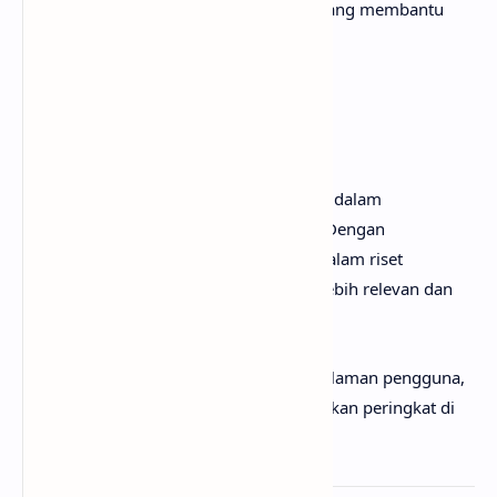
mendalam, perbandingan, dan ulasan yang membantu
pengguna dalam mengambil keputusan.
Memahami
search intent
sangat penting dalam
merumuskan strategi SEO yang efektif. Dengan
menerapkan empat jenis
search intent
dalam riset
keyword, konten yang dihasilkan akan lebih relevan dan
bermanfaat bagi pengguna.
Hal ini tidak hanya meningkatkan pengalaman pengguna,
tetapi juga membantu dalam meningkatkan peringkat di
mesin pencari.