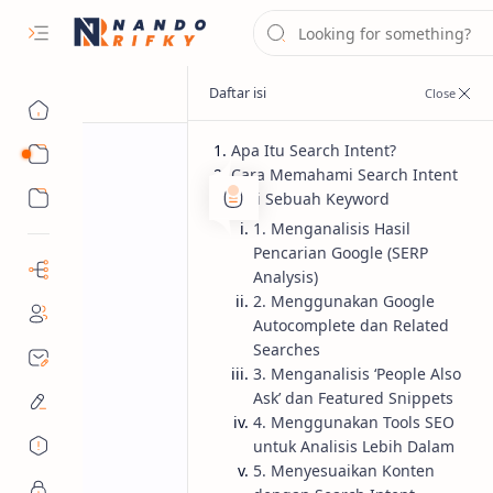
Apa Itu Search Intent?
Panduan SEO
Cara Memahami Search Intent
Produk & Layanan
dari Sebuah Keyword
1. Menganalisis Hasil
SEO
Beranda
Pencarian Google (SERP
Cara Memahami
Analysis)
2. Menggunakan Google
Keyword
Autocomplete dan Related
Searches
Memahami search intent keyword adal
3. Menganalisis ‘People Also
Ask’ dan Featured Snippets
Autocomplete, dan tools SEO untuk 
4. Menggunakan Tools SEO
untuk Analisis Lebih Dalam
5. Menyesuaikan Konten