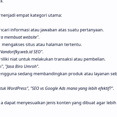
a.
 menjadi empat kategori utama:
ari informasi atau jawaban atas suatu pertanyaan.
ra membuat website"
.
 mengakses situs atau halaman tertentu.
Nandorifky.web.id SEO"
.
liki niat untuk melakukan transaksi atau pembelian.
h"
,
"Jasa Biro Umroh"
.
engguna sedang membandingkan produk atau layanan se
ntuk WordPress"
,
"SEO vs Google Ads mana yang lebih efektif?"
.
a dapat menyesuaikan jenis konten yang dibuat agar lebih