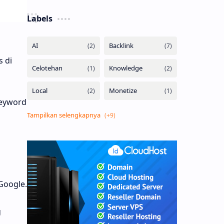
Labels
 di
keyword
Google.
g