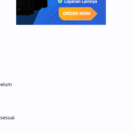
belum
 sesuai