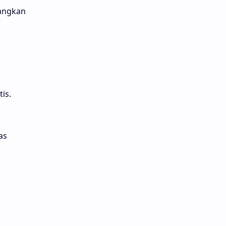
tangkan
is.
as