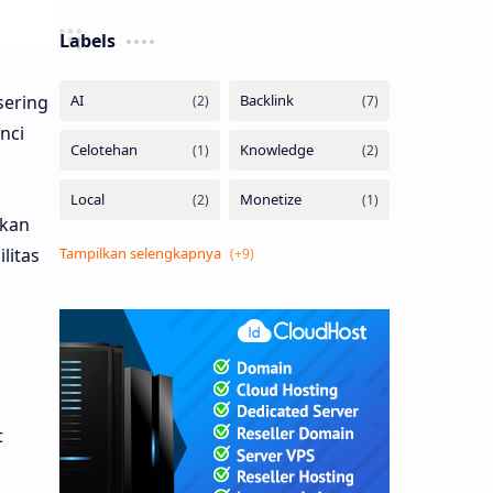
Labels
sering
nci
ikan
litas
t