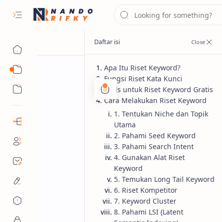
Apa Itu Riset Keyword?
Panduan SEO
Fungsi Riset Kata Kunci
Produk & Layanan
Tools untuk Riset Keyword Gratis
Cara Melakukan Riset Keyword
On-Page
SEO
Beranda
1. Tentukan Niche dan Topik
Ketahui Cara R
Utama
2. Pahami Seed Keyword
dan Tahapanny
3. Pahami Search Intent
4. Gunakan Alat Riset
Riset keyword adalah proses untuk 
Keyword
5. Temukan Long Tail Keyword
riset keyword yang tepat disini.
6. Riset Kompetitor
7. Keyword Cluster
8. Pahami LSI (Latent