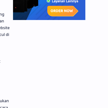
ang
dan
bsite
ul di
t
kukan
 cara