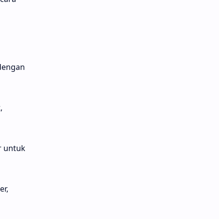
dengan
,
r untuk
r,